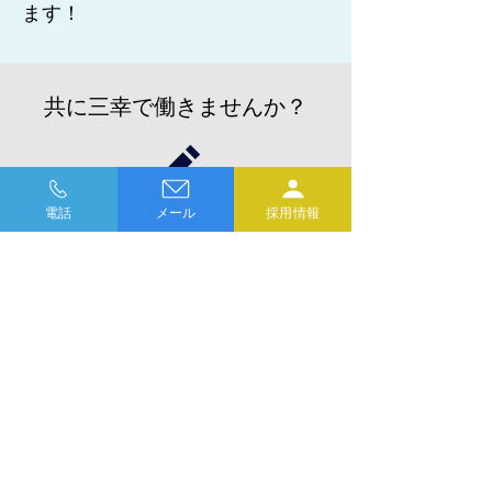
ます！
共に三幸で働きませんか？
エントリーをする ＞
電話
メール
採用情報
株式会社
三幸工業所
〒486-0946